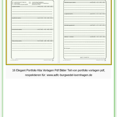
16 Elegant Portfolio Kita Vorlagen Pdf Bilder Teil von portfolio vorlagen pdf,
respektieren für: www.adfc-burgwedel-isernhagen.de