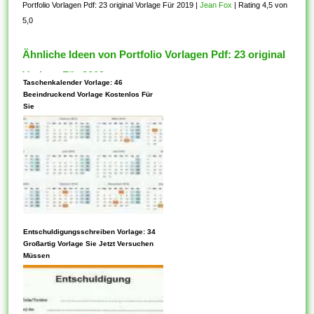
Portfolio Vorlagen Pdf: 23 original Vorlage Für 2019
|
Jean Fox
|
Rating 4,5 von
5,0
Ähnliche Ideen von Portfolio Vorlagen Pdf: 23 original
Vorlage Für 2019
Taschenkalender Vorlage: 46
Beeindruckend Vorlage Kostenlos Für
Sie
Entschuldigungsschreiben Vorlage: 34
Jede Vorlage kann gemütlich
Großartig Vorlage Sie Jetzt Versuchen
konfiguriert werden, mit der
Müssen
absicht, in bestimmten
Situationen nützlich zu sein.
Blockvorlagen ermöglichen die