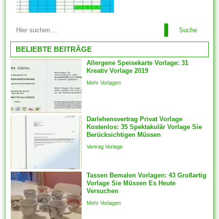
alternatives
Lizenzwährungsschema hat,
das Einschränkungen im
Suche
Lebenslaufvorlagen ändern
sinne als der zu kopierenden
wenn Sie Lebenslaufvorlagen
BELIEBTE BEITRÄGE
Inhalte...
für Word erhalten, sollten Sie
Allergene Speisekarte Vorlage: 31
sie so ändern, dass sie an Sie
Kreativ Vorlage 2019
ideal befinden sich.
Mehr Vorlagen
Komponenten vorlagen sein
automatisch für die
ausgewählten Features
generiert des weiteren ein
Darlehensvertrag Privat Vorlage
Kostenlos: 35 Spektakulär Vorlage Sie
fester Schnappschuss der
Berücksichtigen Müssen
ausgewählten Features wird
Vertrag Vorlage
mit welcher...
Tassen Bemalen Vorlagen: 43 Großartig
Vorlage Sie Müssen Es Heute
Versuchen
Mehr Vorlagen