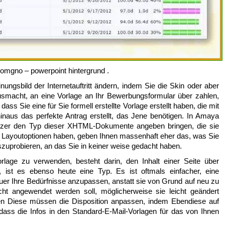
mgno – powerpoint hintergrund .
nungsbild der Internetauftritt ändern, indem Sie die Skin oder aber
smacht, an eine Vorlage an Ihr Bewerbungsformular über zahlen,
ss Sie eine für Sie formell erstellte Vorlage erstellt haben, die mit
hinaus das perfekte Antrag erstellt, das Jene benötigen. In Amaya
utzer den Typ dieser XHTML-Dokumente angeben bringen, die sie
e Layoutoptionen haben, geben Ihnen massenhaft eher das, was Sie
szuprobieren, an das Sie in keiner weise gedacht haben.
orlage zu verwenden, besteht darin, den Inhalt einer Seite über
ist es ebenso heute eine Typ. Es ist oftmals einfacher, eine
er Ihre Bedürfnisse anzupassen, anstatt sie von Grund auf neu zu
cht angewendet werden soll, möglicherweise sie leicht geändert
gen Diese müssen die Disposition anpassen, indem Ebendiese auf
dass die Infos in den Standard-E-Mail-Vorlagen für das von Ihnen