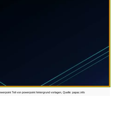
werpoint Teil von powerpoint hintergrund vorlagen, Quelle: papac.info