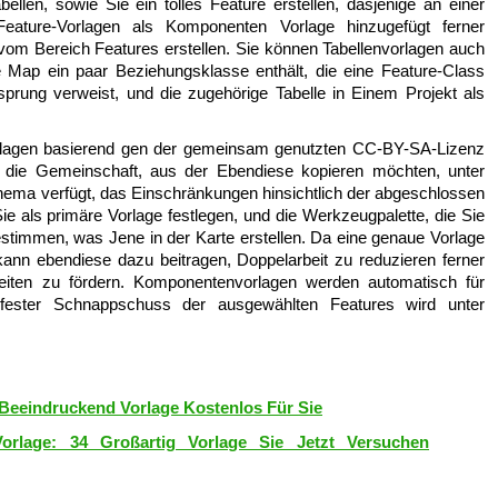
llen, sowie Sie ein tolles Feature erstellen, dasjenige an einer
eature-Vorlagen als Komponenten Vorlage hinzugefügt ferner
vom Bereich Features erstellen. Sie können Tabellenvorlagen auch
hre Map ein paar Beziehungsklasse enthält, die eine Feature-Class
Ursprung verweist, und die zugehörige Tabelle in Einem Projekt als
rlagen basierend gen der gemeinsam genutzten CC-BY-SA-Lizenz
ss die Gemeinschaft, aus der Ebendiese kopieren möchten, unter
chema verfügt, das Einschränkungen hinsichtlich der abgeschlossen
Sie als primäre Vorlage festlegen, und die Werkzeugpalette, die Sie
estimmen, was Jene in der Karte erstellen. Da eine genaue Vorlage
kann ebendiese dazu beitragen, Doppelarbeit zu reduzieren ferner
seiten zu fördern. Komponentenvorlagen werden automatisch für
 fester Schnappschuss der ausgewählten Features wird unter
 Beeindruckend Vorlage Kostenlos Für Sie
Vorlage: 34 Großartig Vorlage Sie Jetzt Versuchen