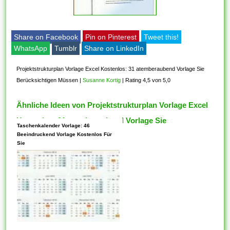
Share on Facebook
Pin on Pinterest
Tweet this!
WhatsApp
Tumblr
Share on LinkedIn
Projektstrukturplan Vorlage Excel Kostenlos: 31 atemberaubend Vorlage Sie
Berücksichtigen Müssen
|
Susanne Kortig
|
Rating 4,5 von 5,0
Ähnliche Ideen von Projektstrukturplan Vorlage Excel
Kostenlos: 31 atemberaubend Vorlage Sie
Taschenkalender Vorlage: 46
Berücksichtigen Müssen
Beeindruckend Vorlage Kostenlos Für
Sie