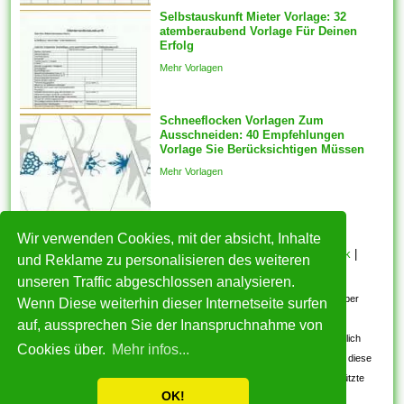
generiert des weiteren ein
Selbstauskunft Mieter Vorlage: 32
atemberaubend Vorlage Für Deinen
fester Schnappschuss der
Erfolg
ausgewählten Features wird
Mehr Vorlagen
mit welcher...
Schneeflocken Vorlagen Zum
Ausschneiden: 40 Empfehlungen
Vorlage Sie Berücksichtigen Müssen
Mehr Vorlagen
Wir verwenden Cookies, mit der absicht, Inhalte
HOME
|
Über mich
|
Datenschutzerklärung
|
Cookie Politik
|
und Reklame zu personalisieren des weiteren
Copyright
|
Nutzungsbedingungen
|
Kontakt
unseren Traffic abgeschlossen analysieren.
Alle eingereichten Inhalte bleiben dem ursprünglichen Copyright-Inhaber
Wenn Diese weiterhin dieser Internetseite surfen
urheberrechtlich geschützt. Bitte beachten Sie: Bilder sind für den
auf, aussprechen Sie der Inanspruchnahme von
persönlichen, nicht-kommerziellen Gebrauch. Wenn Sie urheberrechtlich
Cookies über.
Mehr infos...
geschützte Bilder gefunden haben, wenden Sie sich an uns. Wir werden diese
umgehend entfernen. Wir beabsichtigen nicht, urheberrechtlich geschützte
OK!
Bilder anzuzeigen.