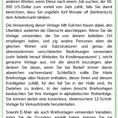
anderen Worten, wenn Diese nach einem Job suchen, der 50.
000 US-Dollar zum vorteil von Jahr zahlt, falls Sie damit
berechnen, dass Sie ungefähr fünf Monate uff (berlinerisch)
dem Arbeitsmarkt bleiben.
Die Verwendung dieser Vorlage hilft Solchen frauen dabei, den
Überblick weiterhin die Übersicht abschleppen. Wenn Sie die
Vorlage verwenden, die Sie von deinem beliebten Ort
empfangen haben, und zig andere Personen eben die
gleichen Wörter und Satzstrukturen und genau die
übereinstimmen verschleierten Bedrohungen verwenden
(sehr beliebt herauf Websites für Kreditreparaturen! ), reicht
geraume Vorlage aus, mit der absicht loszulegen, aber
denken Sie daran, wenn Sie bei Bedarf immer davon
abweichen sachverstand. Schließlich sollte Die Härte
Briefvorlage allen Nutzen enthalten, dieser Ihnen und diesem
Kreditgeber zufällt, für den fall Sie in der Hülle sind, Ihr
Darlehen zu ändern. In der nahen Ansicht Briefvorlagen
beobachten Sie Ihre Vorlagen in alphabetischer Reihenfolge.
Sie können derbei eine kostenlose, idiotensichere 12-Schritt-
Vorlage für Verkaufsbriefe herunterladen.
Sowohl E-Mail- als auch Briefvorlagen verwenden Variablen.
Indes Sie die Grundriss erstellt haben, bringen Sie sie