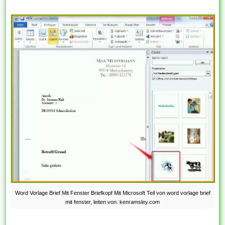
Word Vorlage Brief Mit Fenster Briefkopf Mit Microsoft Teil von word vorlage brief
mit fenster, leiten von: kenramsley.com