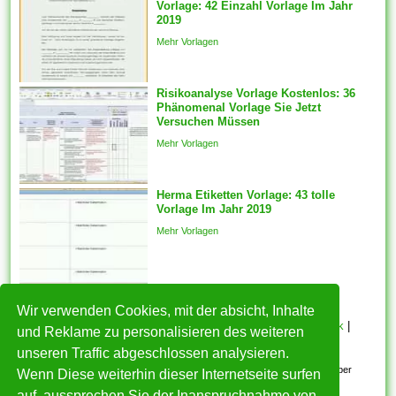
Vorlage: 42 Einzahl Vorlage Im Jahr
Volumens irgendeinen
2019
erheblichen Rabatt erhält.
Mehr Vorlagen
Vergessen Sie in keiner weise,
Ihren Briefkopf via großartiges
Risikoanalyse Vorlage Kostenlos: 36
Tool für Markenwerbung
Phänomenal Vorlage Sie Jetzt
schick darüber hinaus attraktiv
Versuchen Müssen
zu...
Mehr Vorlagen
Herma Etiketten Vorlage: 43 tolle
Vorlage Im Jahr 2019
Mehr Vorlagen
Wir verwenden Cookies, mit der absicht, Inhalte
HOME
|
Über mich
|
Datenschutzerklärung
|
Cookie Politik
|
und Reklame zu personalisieren des weiteren
Copyright
|
Nutzungsbedingungen
|
Kontakt
unseren Traffic abgeschlossen analysieren.
Alle eingereichten Inhalte bleiben dem ursprünglichen Copyright-Inhaber
Wenn Diese weiterhin dieser Internetseite surfen
urheberrechtlich geschützt. Bitte beachten Sie: Bilder sind für den
auf, aussprechen Sie der Inanspruchnahme von