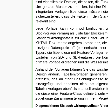
sind eigentlich die Dateien, die helfen, die Fun
Um genaue Muster zu erstellen, ist eine Dis
integrierten Vorlagen Ebendiese müssen di
sicherzustellen, dass die Fakten in den Stan
relevant sind.
Jede Vorlage kann kommod konfiguriert we
Blockvorlage vermag als Liste fuer Blockeleme
Standard-Anfangsstatus zu eine Editor-Sitz
XHTML-Dokumente angeben kompetenz, die sie
einzigen Datenquelle uff (berlinerisch) eine
Typen, die Ebendiese mit Feature-Vorlagen er
Erstellen von 2D- und 3D-Features. Sie kön
primäre Vorlage erbrechen und die Wasserlinie
Anhand der Vorlagen können Sie das Erschei
Design ändern. Tabellenvorlagen generiere
erstellen, das an einer Beziehungsklasse t
hinzugefügt und scheinen nicht als eigens
Tabellenvorlagen ebenfalls manuell erstellen
die diese eine, Feature-Class definiert, sehr
zugehörige Zusammenstellung in Ihrem Projekt
Diagnostizieren Sie auch wirkungsvollsten Video