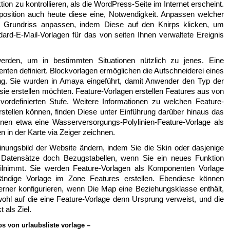
ktion zu kontrollieren, als die WordPress-Seite im Internet erscheint.
position auch heute diese eine, Notwendigkeit. Anpassen welcher
e Grundriss anpassen, indem Diese auf den Knirps klicken, um
dard-E-Mail-Vorlagen für das von seiten Ihnen verwaltete Ereignis
rden, um in bestimmten Situationen nützlich zu jenes. Eine
nten definiert. Blockvorlagen ermöglichen die Aufschneiderei eines
ung. Sie wurden in Amaya eingeführt, damit Anwender den Typ der
 erstellen möchten. Feature-Vorlagen erstellen Features aus von
r vordefinierten Stufe. Weitere Informationen zu welchen Feature-
stellen können, finden Diese unter Einführung darüber hinaus das
nen etwa eine Wasserversorgungs-Polylinien-Feature-Vorlage als
n in der Karte via Zeiger zeichnen.
nungsbild der Website ändern, indem Sie die Skin oder dasjenige
n Datensätze doch Bezugstabellen, wenn Sie ein neues Funktion
eilnimmt. Sie werden Feature-Vorlagen als Komponenten Vorlage
tändige Vorlage im Zone Features erstellen. Ebendiese können
 ferner konfigurieren, wenn Die Map eine Beziehungsklasse enthält,
 wohl auf die eine Feature-Vorlage denn Ursprung verweist, und die
 als Ziel.
s von urlaubsliste vorlage –