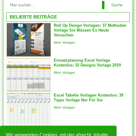
Sowie Sie einer Layout folgen,
Lebenslauf, der vom
Suche
können Sie schnell Ihren
Allgemeinen als...
Lebensablauf erstellen.
BELIEBTE BEITRÄGE
Lebenslauf ist es in einigen
Roll Up Design Vorlagen: 37 Methoden
Bundesländern auch als
Vorlage Sie Müssen Es Heute
Lebensablauf bekannt.
Versuchen
Bewerber, die sich für diese
Mehr Vorlagen
eine, Stelle im Finanz- und
Rechnungswesen anpreisen
Einsatzplanung Excel Vorlage
möchten, können 1 Lebenslauf
Kostenlos: 32 Designs Vorlage 2019
für das Rechnungswesen...
Mehr Vorlagen
Excel Tabelle Vorlagen Kostenlos: 39
Tipps Vorlage Nur Für Sie
Mehr Vorlagen
Wir verwenden Cookies, mit der absicht, Inhalte