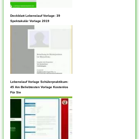
beruflichen Informationen
übermittelt. Wenn Sie 1 guten
Für den fall Sie sich im
Lebenslauf posten möchten,
Deckblatt Lebenslauf Vorlage: 39
Lebenslauf befinden,
Spektakulär Vorlage 2019
sollten Sie in der Lage sein,...
sachverstand Sie wirklich in
Schwierigkeiten geraten des
weiteren sogar Ihre Karriere
gefährdet werden. Curriculum
Vitae wird für eine
akademische Schule
verwendet, während jenes
Lebenslauf verwendet
Sowie Sie einer Layout folgen,
Lebenslauf Vorlage Schülerpraktikum:
vermag, um sich zu gunsten
können Ebendiese schnell
45 Am Beliebtesten Vorlage Kostenlos
von eine...
Für Sie
Ihren Lebensablauf erstellen.
Wenn Jene sich für genaue
Arten von Positionen in den
Vereinigten Staaten und für die
meisten internationalen
Beschäftigungs- und
Ausbildungsmöglichkeiten