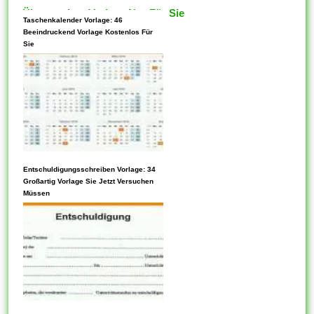
Überraschen Vorlage Nur Für Sie
Taschenkalender Vorlage: 46
Beeindruckend Vorlage Kostenlos Für
Sie
Entschuldigungsschreiben Vorlage: 34
Jede Vorlage kann gemütlich
Großartig Vorlage Sie Jetzt Versuchen
konfiguriert werden, mit der
Müssen
absicht, in bestimmten
Situationen nützlich zu sein.
Blockvorlagen ermöglichen die
Angabe eines Standard-
Anfangsstatus für eine Editor-
Sitzung. Sie können Variable
haben. Neben seinem Internet