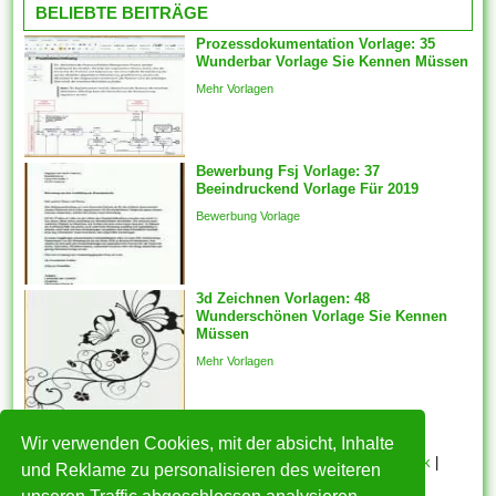
BELIEBTE BEITRÄGE
Inhalte...
für Word erhalten, sollten Sie
Prozessdokumentation Vorlage: 35
sie so ändern, dass sie an Sie
Wunderbar Vorlage Sie Kennen Müssen
ideal befinden sich.
Mehr Vorlagen
Komponenten vorlagen sein
automatisch für die
ausgewählten Features
generiert des weiteren ein
Bewerbung Fsj Vorlage: 37
Beeindruckend Vorlage Für 2019
fester Schnappschuss der
ausgewählten Features wird
Bewerbung Vorlage
mit welcher...
3d Zeichnen Vorlagen: 48
Wunderschönen Vorlage Sie Kennen
Müssen
Mehr Vorlagen
Wir verwenden Cookies, mit der absicht, Inhalte
HOME
|
Über mich
|
Datenschutzerklärung
|
Cookie Politik
|
und Reklame zu personalisieren des weiteren
Copyright
|
Nutzungsbedingungen
|
Kontakt