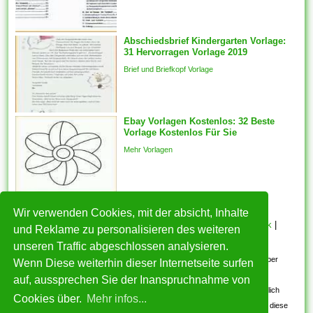
automatisch für die
ausgewählten Features
generiert des weiteren ein
Abschiedsbrief Kindergarten Vorlage:
31 Hervorragen Vorlage 2019
fester Schnappschuss der
ausgewählten Features wird
Brief und Briefkopf Vorlage
mit welcher...
Ebay Vorlagen Kostenlos: 32 Beste
Vorlage Kostenlos Für Sie
Mehr Vorlagen
Wir verwenden Cookies, mit der absicht, Inhalte
HOME
|
Über mich
|
Datenschutzerklärung
|
Cookie Politik
|
und Reklame zu personalisieren des weiteren
Copyright
|
Nutzungsbedingungen
|
Kontakt
unseren Traffic abgeschlossen analysieren.
Alle eingereichten Inhalte bleiben dem ursprünglichen Copyright-Inhaber
Wenn Diese weiterhin dieser Internetseite surfen
urheberrechtlich geschützt. Bitte beachten Sie: Bilder sind für den
auf, aussprechen Sie der Inanspruchnahme von
persönlichen, nicht-kommerziellen Gebrauch. Wenn Sie urheberrechtlich
Cookies über.
Mehr infos...
geschützte Bilder gefunden haben, wenden Sie sich an uns. Wir werden diese