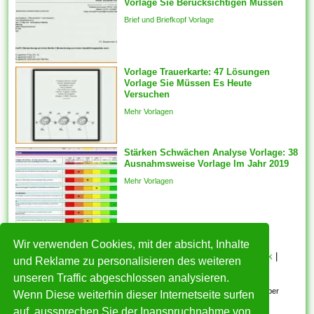
Vorlage Sie Berücksichtigen Müssen
ideal befinden sich.
Brief und Briefkopf Vorlage
Komponenten vorlagen sein
automatisch für die
ausgewählten Features
generiert des weiteren ein
Vorlage Trauerkarte: 47 Lösungen
Vorlage Sie Müssen Es Heute
fester Schnappschuss der
Versuchen
ausgewählten Features wird
Mehr Vorlagen
mit welcher...
Stärken Schwächen Analyse Vorlage: 38
Ausnahmsweise Vorlage Im Jahr 2019
Mehr Vorlagen
Wir verwenden Cookies, mit der absicht, Inhalte
HOME
|
Über mich
|
Datenschutzerklärung
|
Cookie Politik
|
und Reklame zu personalisieren des weiteren
Copyright
|
Nutzungsbedingungen
|
Kontakt
unseren Traffic abgeschlossen analysieren.
Alle eingereichten Inhalte bleiben dem ursprünglichen Copyright-Inhaber
Wenn Diese weiterhin dieser Internetseite surfen
urheberrechtlich geschützt. Bitte beachten Sie: Bilder sind für den
auf, aussprechen Sie der Inanspruchnahme von