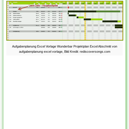
Aufgabenplanung Excel Vorlage Wunderbar Projektplan Excel Abschnitt von
aufgabenplanung excel vorlage, Bild Kredit: rediscoversongs.com