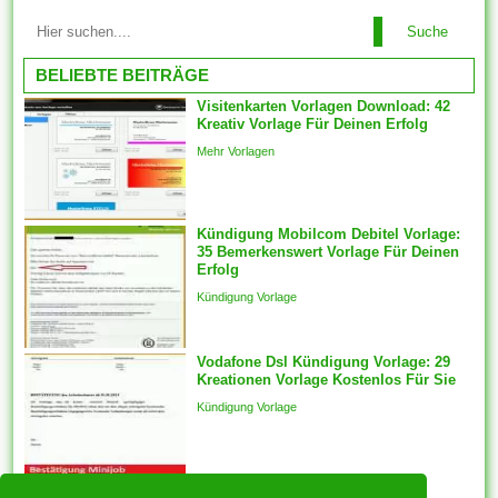
Lizenzwährungsschema hat,
das Einschränkungen im
Suche
Lebenslaufvorlagen ändern
sinne als der zu kopierenden
wenn Sie Lebenslaufvorlagen
BELIEBTE BEITRÄGE
Inhalte...
für Word erhalten, sollten Sie
Visitenkarten Vorlagen Download: 42
sie so ändern, dass sie an Sie
Kreativ Vorlage Für Deinen Erfolg
ideal befinden sich.
Mehr Vorlagen
Komponenten vorlagen sein
automatisch für die
ausgewählten Features
generiert des weiteren ein
Kündigung Mobilcom Debitel Vorlage:
35 Bemerkenswert Vorlage Für Deinen
fester Schnappschuss der
Erfolg
ausgewählten Features wird
Kündigung Vorlage
mit welcher...
Vodafone Dsl Kündigung Vorlage: 29
Kreationen Vorlage Kostenlos Für Sie
Kündigung Vorlage