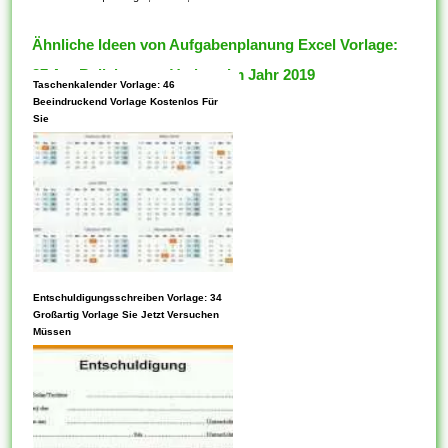
Ähnliche Ideen von Aufgabenplanung Excel Vorlage:
37 Am Beliebtesten Vorlage Im Jahr 2019
Taschenkalender Vorlage: 46
Beeindruckend Vorlage Kostenlos Für
Sie
Entschuldigungsschreiben Vorlage: 34
Jede Vorlage kann gemütlich
Großartig Vorlage Sie Jetzt Versuchen
konfiguriert werden, mit der
Müssen
absicht, in bestimmten
Situationen nützlich zu sein.
Blockvorlagen ermöglichen die
Angabe eines Standard-
Anfangsstatus für eine Editor-