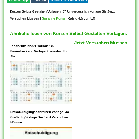
Kerzen Selbst Gestalten Vorlagen: 37 Unvergesslich Vorlage Sie Jetzt
Versuchen Müssen
|
Susanne Kortig
|
Rating 4,5 von 5,0
Ähnliche Ideen von Kerzen Selbst Gestalten Vorlagen:
37 Unvergesslich Vorlage Sie Jetzt Versuchen Müssen
Taschenkalender Vorlage: 46
Beeindruckend Vorlage Kostenlos Für
Sie
Entschuldigungsschreiben Vorlage: 34
Jede Vorlage kann gemütlich
Großartig Vorlage Sie Jetzt Versuchen
konfiguriert werden, mit der
Müssen
absicht, in bestimmten
Situationen nützlich zu sein.