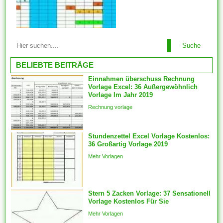
kopieren möchten, über kein
alternatives
Lizenzwährungsschema hat,
das Einschränkungen im
Suche
Lebenslaufvorlagen ändern
sinne als der zu kopierenden
wenn Sie Lebenslaufvorlagen
BELIEBTE BEITRÄGE
Inhalte...
für Word erhalten, sollten Sie
Einnahmen überschuss Rechnung
sie so ändern, dass sie an Sie
Vorlage Excel: 36 Außergewöhnlich
ideal befinden sich.
Vorlage Im Jahr 2019
Komponenten vorlagen sein
Rechnung vorlage
automatisch für die
ausgewählten Features
generiert des weiteren ein
Stundenzettel Excel Vorlage Kostenlos:
36 Großartig Vorlage 2019
fester Schnappschuss der
ausgewählten Features wird
Mehr Vorlagen
mit welcher...
Stern 5 Zacken Vorlage: 37 Sensationell
Vorlage Kostenlos Für Sie
Mehr Vorlagen