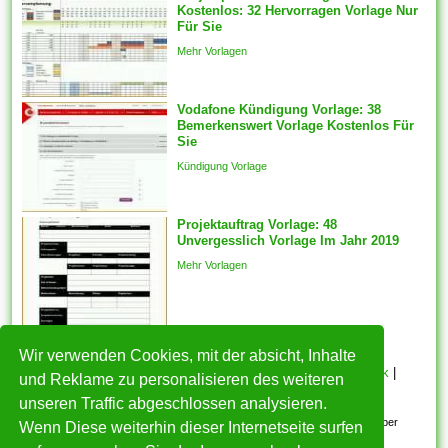
Kostenlos: 32 Hervorragen Vorlage Nur
ideal befinden sich.
Für Sie
Komponenten vorlagen sein
Mehr Vorlagen
automatisch für die
ausgewählten Features
generiert des weiteren ein
Vodafone Kündigung Vorlage: 38
Bemerkenswert Vorlage Kostenlos Für
fester Schnappschuss der
Sie
ausgewählten Features wird
Kündigung Vorlage
mit welcher...
Projektauftrag Vorlage: 48
Unvergesslich Vorlage Im Jahr 2019
Mehr Vorlagen
Wir verwenden Cookies, mit der absicht, Inhalte
HOME
|
Über mich
|
Datenschutzerklärung
|
Cookie Politik
|
und Reklame zu personalisieren des weiteren
Copyright
|
Nutzungsbedingungen
|
Kontakt
unseren Traffic abgeschlossen analysieren.
Alle eingereichten Inhalte bleiben dem ursprünglichen Copyright-Inhaber
Wenn Diese weiterhin dieser Internetseite surfen
urheberrechtlich geschützt. Bitte beachten Sie: Bilder sind für den