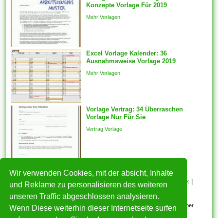
Konzepte Vorlage Für 2019
ideal befinden sich.
Mehr Vorlagen
Komponenten vorlagen sein
automatisch für die
ausgewählten Features
generiert des weiteren ein
Excel Vorlage Kalender: 36
Ausnahmsweise Vorlage 2019
fester Schnappschuss der
ausgewählten Features wird
Mehr Vorlagen
mit welcher...
Vorlage Vertrag: 34 Überraschen
Vorlage Nur Für Sie
Vertrag Vorlage
Wir verwenden Cookies, mit der absicht, Inhalte
HOME
|
Über mich
|
Datenschutzerklärung
|
Cookie Politik
|
und Reklame zu personalisieren des weiteren
Copyright
|
Nutzungsbedingungen
|
Kontakt
unseren Traffic abgeschlossen analysieren.
Alle eingereichten Inhalte bleiben dem ursprünglichen Copyright-Inhaber
Wenn Diese weiterhin dieser Internetseite surfen
urheberrechtlich geschützt. Bitte beachten Sie: Bilder sind für den