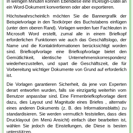
In wenigen Minuten können Ebendiese eine InDesign-Datei an
ein Word-Dokument konvertieren oder aber exportieren.
Höchstwahrscheinlich möchten Sie die Bannergrafik der
Beispielvorlage in den Textkörper des Buchstabens einfügen
(unter dem oberen Rand). Vorlagen werden fuer Fachleuten in
Microsoft Word erstellt, zumal alle in einem Briefkopf
erforderlichen Funktionen wie auch das Geschäftslogo, der
Name und die Kontaktinformationen berücksichtigt worden
sind. Briefkopfvorlage eine Briefkopfvorlage bietet den
Gemütlichkeit, identische Unternehmenskorrespondenz
wiederherzustellen, und spart die Geschäftszeit, die für
Vorbereitung wichtiger Dokumente von Grund auf erforderlich
ist.
Die Vorlagen garantieren Sicherheit, da jene von Experten
derart entworfen wurden, falls sie einzigartig weiterhin vom
Benutzer anpassbar sind. Eine Firmenbriefkopfvorlage dient
dazu, dies Layout und Magnitude eines Briefes , alternativ
eines anderen Dokuments (z. B. des Informationsblatts) zu
standardisieren. Sie werden vermutlich feststellen, dass dies
Drucklayout (im Menü Ansicht) einfach über bearbeiten ist,
wählen Sie jedoch die Einstellungen, die Diese is besten
unterstützen.