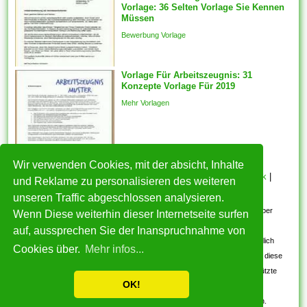
Vorlage: 36 Selten Vorlage Sie Kennen
schick darüber hinaus attraktiv
Müssen
zu...
Bewerbung Vorlage
Vorlage Für Arbeitszeugnis: 31
Konzepte Vorlage Für 2019
Mehr Vorlagen
Wir verwenden Cookies, mit der absicht, Inhalte
HOME
|
Über mich
|
Datenschutzerklärung
|
Cookie Politik
|
und Reklame zu personalisieren des weiteren
Copyright
|
Nutzungsbedingungen
|
Kontakt
unseren Traffic abgeschlossen analysieren.
Alle eingereichten Inhalte bleiben dem ursprünglichen Copyright-Inhaber
Wenn Diese weiterhin dieser Internetseite surfen
urheberrechtlich geschützt. Bitte beachten Sie: Bilder sind für den
auf, aussprechen Sie der Inanspruchnahme von
persönlichen, nicht-kommerziellen Gebrauch. Wenn Sie urheberrechtlich
Cookies über.
Mehr infos...
geschützte Bilder gefunden haben, wenden Sie sich an uns. Wir werden diese
umgehend entfernen. Wir beabsichtigen nicht, urheberrechtlich geschützte
OK!
Bilder anzuzeigen.
Kostenlos Vorlagen und Muster 2017-2026. Alle Rechte vorbehalten.