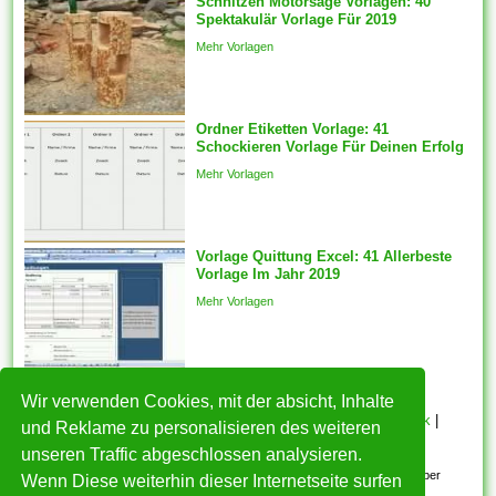
Schnitzen Motorsäge Vorlagen: 40
sie so ändern, dass sie an Sie
Spektakulär Vorlage Für 2019
ideal befinden sich.
Mehr Vorlagen
Komponenten vorlagen sein
automatisch für die
ausgewählten Features
generiert des weiteren ein
Ordner Etiketten Vorlage: 41
Schockieren Vorlage Für Deinen Erfolg
fester Schnappschuss der
ausgewählten Features wird
Mehr Vorlagen
mit welcher...
Vorlage Quittung Excel: 41 Allerbeste
Vorlage Im Jahr 2019
Mehr Vorlagen
Wir verwenden Cookies, mit der absicht, Inhalte
HOME
|
Über mich
|
Datenschutzerklärung
|
Cookie Politik
|
und Reklame zu personalisieren des weiteren
Copyright
|
Nutzungsbedingungen
|
Kontakt
unseren Traffic abgeschlossen analysieren.
Alle eingereichten Inhalte bleiben dem ursprünglichen Copyright-Inhaber
Wenn Diese weiterhin dieser Internetseite surfen