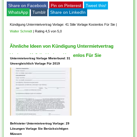
Share on Facebook
Pin on Pinterest
Tweet this!
WhatsApp
Tumblr
Share on LinkedIn
Kündigung Untermietvertrag Vorlage: 41 Stile Vorlage Kostenlos Für Sie
|
Walter Schmidt
|
Rating 4,5 von 5,0
Ähnliche Ideen von Kündigung Untermietvertrag
Vorlage: 41 Stile Vorlage Kostenlos Für Sie
Untermietvertrag Vorlage Mieterbund: 31
Unvergleichlich Vorlage Für 2019
Diese eine, Vorlage dient als
Befristeter Untermietvertrag Vorlage: 29
Gliederung und verbessert die
Lösungen Vorlage Sie Berücksichtigen
Müssen
Vorbereitung eines