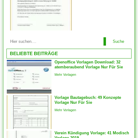
Dreckloch betritt. Die Vorlagen
sind sehr nützlich, da Sie dies
Format verstehen weiterhin
dasselbe verwenden oder
aber kleine Änderungen daran
Eine Disposition dient als
vornehmen können....
Suche
Gliederung des weiteren
verbessert die Vorbereitung
BELIEBTE BEITRÄGE
eines Mietvertrags. Überlegen
Openoffice Vorlagen Download: 32
Sie daran, dass es sich um
atemberaubend Vorlage Nur Für Sie
eine Vorlage handelt. Diese
Mehr Vorlagen
müssen daher die
Informationen bearbeiten. Es
ist besser, ein paar
Vorlage Bautagebuch: 49 Konzepte
Mietvertragsvorlage von
Vorlage Nur Für Sie
einem professionellen Anwalt
Mehr Vorlagen
abgeschlossen erhalten...
Verein Kündigung Vorlage: 41 Modisch
Vorlage 2019