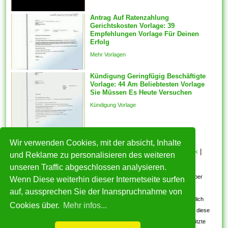
ausgewählten Features
generiert des weiteren ein
Antrag Auf Ratenzahlung
Gerichtskosten Vorlage: 39
fester Schnappschuss der
Empfehlungen Vorlage Für Deinen
ausgewählten Features wird
Erfolg
mit welcher...
Mehr Vorlagen
Kündigung Geringfügig Beschäftigte
Vorlage: 44 Am Beliebtesten Vorlage
Sie Müssen Es Heute Versuchen
Kündigung Vorlage
Wir verwenden Cookies, mit der absicht, Inhalte
HOME
|
Über mich
|
Datenschutzerklärung
|
Cookie Politik
|
und Reklame zu personalisieren des weiteren
Copyright
|
Nutzungsbedingungen
|
Kontakt
unseren Traffic abgeschlossen analysieren.
Alle eingereichten Inhalte bleiben dem ursprünglichen Copyright-Inhaber
Wenn Diese weiterhin dieser Internetseite surfen
urheberrechtlich geschützt. Bitte beachten Sie: Bilder sind für den
auf, aussprechen Sie der Inanspruchnahme von
persönlichen, nicht-kommerziellen Gebrauch. Wenn Sie urheberrechtlich
Cookies über.
Mehr infos...
geschützte Bilder gefunden haben, wenden Sie sich an uns. Wir werden diese
umgehend entfernen. Wir beabsichtigen nicht, urheberrechtlich geschützte