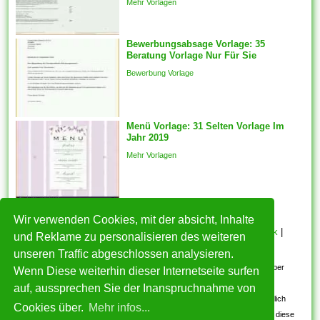
Mehr Vorlagen
automatisch für die
ausgewählten Features
generiert des weiteren ein
Bewerbungsabsage Vorlage: 35
Beratung Vorlage Nur Für Sie
fester Schnappschuss der
ausgewählten Features wird
Bewerbung Vorlage
mit welcher...
Menü Vorlage: 31 Selten Vorlage Im
Jahr 2019
Mehr Vorlagen
Wir verwenden Cookies, mit der absicht, Inhalte
HOME
|
Über mich
|
Datenschutzerklärung
|
Cookie Politik
|
und Reklame zu personalisieren des weiteren
Copyright
|
Nutzungsbedingungen
|
Kontakt
unseren Traffic abgeschlossen analysieren.
Alle eingereichten Inhalte bleiben dem ursprünglichen Copyright-Inhaber
Wenn Diese weiterhin dieser Internetseite surfen
urheberrechtlich geschützt. Bitte beachten Sie: Bilder sind für den
auf, aussprechen Sie der Inanspruchnahme von
persönlichen, nicht-kommerziellen Gebrauch. Wenn Sie urheberrechtlich
Cookies über.
Mehr infos...
geschützte Bilder gefunden haben, wenden Sie sich an uns. Wir werden diese