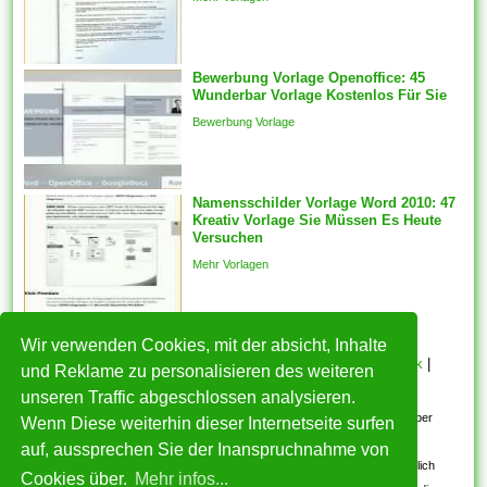
Rechnungsdetails oder Logo
des Kontos) neu positioniert
werden. Standardvorlagen und
Vererbung für Vorlagen
Bewerbung Vorlage Openoffice: 45
Wunderbar Vorlage Kostenlos Für Sie
können für
Geschäftsbereiche, Konten
Bewerbung Vorlage
und Fälle festgelegt werden.
Jeder Vorlagen...
Namensschilder Vorlage Word 2010: 47
Kreativ Vorlage Sie Müssen Es Heute
Versuchen
Mehr Vorlagen
Wir verwenden Cookies, mit der absicht, Inhalte
HOME
|
Über mich
|
Datenschutzerklärung
|
Cookie Politik
|
und Reklame zu personalisieren des weiteren
Copyright
|
Nutzungsbedingungen
|
Kontakt
unseren Traffic abgeschlossen analysieren.
Alle eingereichten Inhalte bleiben dem ursprünglichen Copyright-Inhaber
Wenn Diese weiterhin dieser Internetseite surfen
urheberrechtlich geschützt. Bitte beachten Sie: Bilder sind für den
auf, aussprechen Sie der Inanspruchnahme von
persönlichen, nicht-kommerziellen Gebrauch. Wenn Sie urheberrechtlich
Cookies über.
Mehr infos...