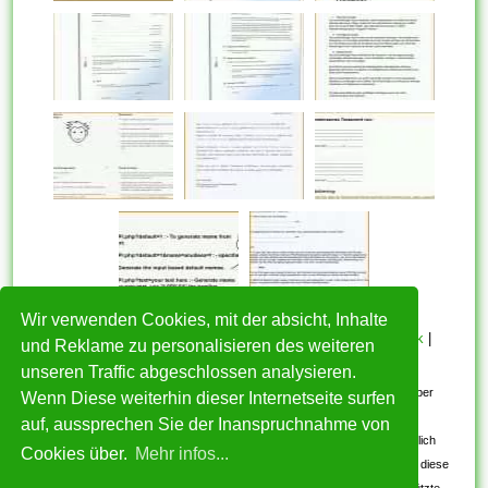
Wir verwenden Cookies, mit der absicht, Inhalte
HOME
|
Über mich
|
Datenschutzerklärung
|
Cookie Politik
|
und Reklame zu personalisieren des weiteren
Copyright
|
Nutzungsbedingungen
|
Kontakt
unseren Traffic abgeschlossen analysieren.
Alle eingereichten Inhalte bleiben dem ursprünglichen Copyright-Inhaber
Wenn Diese weiterhin dieser Internetseite surfen
urheberrechtlich geschützt. Bitte beachten Sie: Bilder sind für den
auf, aussprechen Sie der Inanspruchnahme von
persönlichen, nicht-kommerziellen Gebrauch. Wenn Sie urheberrechtlich
Cookies über.
Mehr infos...
geschützte Bilder gefunden haben, wenden Sie sich an uns. Wir werden diese