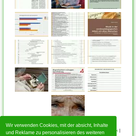
Wir verwenden Cookies, mit der absicht, Inhalte
HOME
|
Über mich
|
Datenschutzerklärung
|
Cookie Politik
|
und Reklame zu personalisieren des weiteren