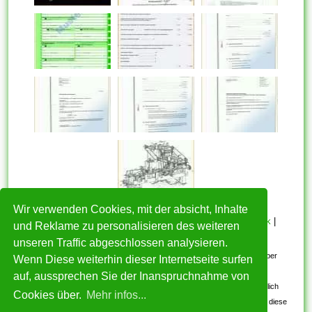
Wir verwenden Cookies, mit der absicht, Inhalte
HOME
|
Über mich
|
Datenschutzerklärung
|
Cookie Politik
|
und Reklame zu personalisieren des weiteren
Copyright
|
Nutzungsbedingungen
|
Kontakt
unseren Traffic abgeschlossen analysieren.
Alle eingereichten Inhalte bleiben dem ursprünglichen Copyright-Inhaber
Wenn Diese weiterhin dieser Internetseite surfen
urheberrechtlich geschützt. Bitte beachten Sie: Bilder sind für den
auf, aussprechen Sie der Inanspruchnahme von
persönlichen, nicht-kommerziellen Gebrauch. Wenn Sie urheberrechtlich
Cookies über.
Mehr infos...
geschützte Bilder gefunden haben, wenden Sie sich an uns. Wir werden diese