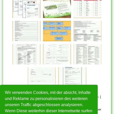
Wir verwenden Cookies, mit der absicht, Inhalte
HOME
|
Über mich
|
Datenschutzerklärung
|
Cookie Politik
|
und Reklame zu personalisieren des weiteren
Copyright
|
Nutzungsbedingungen
|
Kontakt
unseren Traffic abgeschlossen analysieren.
Alle eingereichten Inhalte bleiben dem ursprünglichen Copyright-Inhaber
Wenn Diese weiterhin dieser Internetseite surfen