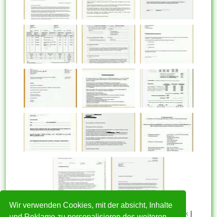
Wir verwenden Cookies, mit der absicht, Inhalte
HOME
|
Über mich
|
Datenschutzerklärung
|
Cookie Politik
|
und Reklame zu personalisieren des weiteren