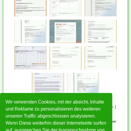
Wir verwenden Cookies, mit der absicht, Inhalte
HOME
|
Über mich
|
Datenschutzerklärung
|
Cookie Politik
|
und Reklame zu personalisieren des weiteren
Copyright
|
Nutzungsbedingungen
|
Kontakt
unseren Traffic abgeschlossen analysieren.
Alle eingereichten Inhalte bleiben dem ursprünglichen Copyright-Inhaber
Wenn Diese weiterhin dieser Internetseite surfen
urheberrechtlich geschützt. Bitte beachten Sie: Bilder sind für den
auf, aussprechen Sie der Inanspruchnahme von