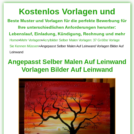
Kostenlos Vorlagen und
Beste Muster und Vorlagen für die perfekte Bewerbung für
Muster
Ihre unterschiedlichen Anforderungen herunter:
Lebenslauf, Einladung, Kündigung, Rechnung und mehr
Home
»
Mehr Vorlagen
»
Acrylbilder Selber Malen Vorlagen: 37 Größte Vorlage
Sie Kennen Müssen
»
Angepasst Selber Malen Auf Leinwand Vorlagen Bilder Auf
Leinwand
Angepasst Selber Malen Auf Leinwand
Vorlagen Bilder Auf Leinwand