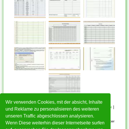
Wir verwenden Cookies, mit der absicht, Inhalte
HOME
|
Über mich
|
Datenschutzerklärung
|
Cookie Politik
|
und Reklame zu personalisieren des weiteren
Copyright
|
Nutzungsbedingungen
|
Kontakt
unseren Traffic abgeschlossen analysieren.
Alle eingereichten Inhalte bleiben dem ursprünglichen Copyright-Inhaber
Wenn Diese weiterhin dieser Internetseite surfen
urheberrechtlich geschützt. Bitte beachten Sie: Bilder sind für den