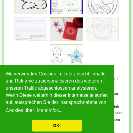
Wir verwenden Cookies, mit der absicht, Inhalte
HOME
|
Über mich
|
Datenschutzerklärung
|
Cookie Politik
|
und Reklame zu personalisieren des weiteren
Copyright
|
Nutzungsbedingungen
|
Kontakt
unseren Traffic abgeschlossen analysieren.
Alle eingereichten Inhalte bleiben dem ursprünglichen Copyright-Inhaber
Wenn Diese weiterhin dieser Internetseite surfen
urheberrechtlich geschützt. Bitte beachten Sie: Bilder sind für den
auf, aussprechen Sie der Inanspruchnahme von
persönlichen, nicht-kommerziellen Gebrauch. Wenn Sie urheberrechtlich
Cookies über.
Mehr infos...
geschützte Bilder gefunden haben, wenden Sie sich an uns. Wir werden diese
umgehend entfernen. Wir beabsichtigen nicht, urheberrechtlich geschützte
OK!
Bilder anzuzeigen.
Kostenlos Vorlagen und Muster 2017-2026. Alle Rechte vorbehalten.