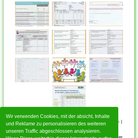
Wir verwenden Cookies, mit der absicht, Inhalte
HOME
|
Über mich
|
Datenschutzerklärung
|
Cookie Politik
|
und Reklame zu personalisieren des weiteren
Copyright
|
Nutzungsbedingungen
|
Kontakt
unseren Traffic abgeschlossen analysieren.
Alle eingereichten Inhalte bleiben dem ursprünglichen Copyright-Inhaber