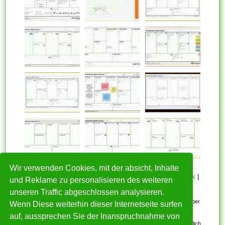
Wir verwenden Cookies, mit der absicht, Inhalte
HOME
|
Über mich
|
Datenschutzerklärung
|
Cookie Politik
|
und Reklame zu personalisieren des weiteren
Copyright
|
Nutzungsbedingungen
|
Kontakt
unseren Traffic abgeschlossen analysieren.
Alle eingereichten Inhalte bleiben dem ursprünglichen Copyright-Inhaber
Wenn Diese weiterhin dieser Internetseite surfen
urheberrechtlich geschützt. Bitte beachten Sie: Bilder sind für den
auf, aussprechen Sie der Inanspruchnahme von
persönlichen, nicht-kommerziellen Gebrauch. Wenn Sie urheberrechtlich