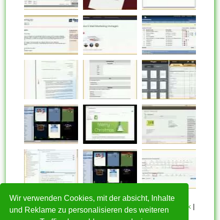
Wir verwenden Cookies, mit der absicht, Inhalte
HOME
|
Über mich
|
Datenschutzerklärung
|
Cookie Politik
|
und Reklame zu personalisieren des weiteren
Copyright
|
Nutzungsbedingungen
|
Kontakt