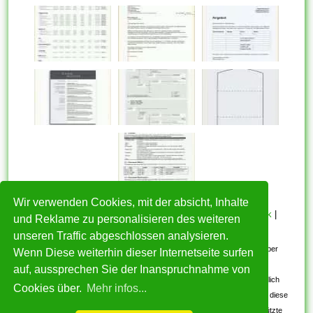
Wir verwenden Cookies, mit der absicht, Inhalte
HOME
|
Über mich
|
Datenschutzerklärung
|
Cookie Politik
|
und Reklame zu personalisieren des weiteren
Copyright
|
Nutzungsbedingungen
|
Kontakt
unseren Traffic abgeschlossen analysieren.
Alle eingereichten Inhalte bleiben dem ursprünglichen Copyright-Inhaber
Wenn Diese weiterhin dieser Internetseite surfen
urheberrechtlich geschützt. Bitte beachten Sie: Bilder sind für den
auf, aussprechen Sie der Inanspruchnahme von
persönlichen, nicht-kommerziellen Gebrauch. Wenn Sie urheberrechtlich
Cookies über.
Mehr infos...
geschützte Bilder gefunden haben, wenden Sie sich an uns. Wir werden diese
umgehend entfernen. Wir beabsichtigen nicht, urheberrechtlich geschützte