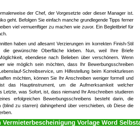
normalerweise der Chef, der Vorgesetzte oder dieser Manager ist.
iko geht. Befolgen Sie einfach manche grundlegende Tipps ferner
en viel vernuenftiger zu machen wie zuvor. Ein Begleitbrief für
ach.
nitten haben und allesamt Verzierungen im korrekten Finish-Stil
f die gewünschte Oberfläche kleben. Nun, weil Ihre Briefe
Möglichkeit, ebendiese nach Belieben über verschönern. Wenn
cher wie möglich sein möchten, dass Ihr Bewerbungsschreiben
Lebenslauf-Schreibservice, um Hilfestellung beim Korrekturlesen
haffen möchten, können Sie Ihr Anschreiben weniger formell und
ef ist das Hauptinstrument, um die Aufmerksamkeit welcher
s Letzte, was Sofort, ist, dass niemand Ihr Anschreiben studieren
nes erfolgreichen Bewerbungsschreibens besteht darin, die
 (blind zu starren) dahingehend über verschieben, ob Diese die
erben.
n Vermieterbescheinigung Vorlage Word Selbst