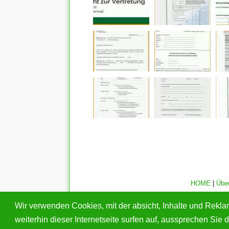
HOME
|
Übe
Alle eingereichten Inhalte bleiben dem ursprünglichen Copy
Wir verwenden Cookies, mit der absicht, Inhalte und Rekl
geschützte Bilder gefunden haben, wend
weiterhin dieser Internetseite surfen auf, aussprechen Si