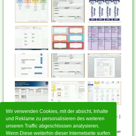
Wir verwenden Cookies, mit der absicht, Inhalte
HOME
|
Über mich
|
Datenschutzerklärung
|
Cookie Politik
|
und Reklame zu personalisieren des weiteren
Copyright
|
Nutzungsbedingungen
|
Kontakt
unseren Traffic abgeschlossen analysieren.
Alle eingereichten Inhalte bleiben dem ursprünglichen Copyright-Inhaber
Wenn Diese weiterhin dieser Internetseite surfen