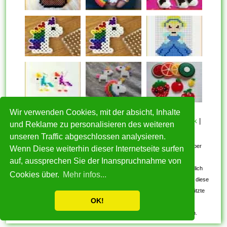
Wir verwenden Cookies, mit der absicht, Inhalte
HOME
|
Über mich
|
Datenschutzerklärung
|
Cookie Politik
|
und Reklame zu personalisieren des weiteren
Copyright
|
Nutzungsbedingungen
|
Kontakt
unseren Traffic abgeschlossen analysieren.
Alle eingereichten Inhalte bleiben dem ursprünglichen Copyright-Inhaber
Wenn Diese weiterhin dieser Internetseite surfen
urheberrechtlich geschützt. Bitte beachten Sie: Bilder sind für den
auf, aussprechen Sie der Inanspruchnahme von
persönlichen, nicht-kommerziellen Gebrauch. Wenn Sie urheberrechtlich
Cookies über.
Mehr infos...
geschützte Bilder gefunden haben, wenden Sie sich an uns. Wir werden diese
umgehend entfernen. Wir beabsichtigen nicht, urheberrechtlich geschützte
OK!
Bilder anzuzeigen.
Kostenlos Vorlagen und Muster 2017-2026. Alle Rechte vorbehalten.