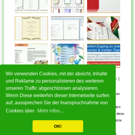
Wir verwenden Cookies, mit der absicht, Inhalte
HOME
|
Über mich
|
Datenschutzerklärung
|
Cookie Politik
|
und Reklame zu personalisieren des weiteren
Copyright
|
Nutzungsbedingungen
|
Kontakt
unseren Traffic abgeschlossen analysieren.
Alle eingereichten Inhalte bleiben dem ursprünglichen Copyright-Inhaber
Wenn Diese weiterhin dieser Internetseite surfen
urheberrechtlich geschützt. Bitte beachten Sie: Bilder sind für den
auf, aussprechen Sie der Inanspruchnahme von
persönlichen, nicht-kommerziellen Gebrauch. Wenn Sie urheberrechtlich
Cookies über.
Mehr infos...
geschützte Bilder gefunden haben, wenden Sie sich an uns. Wir werden diese
umgehend entfernen. Wir beabsichtigen nicht, urheberrechtlich geschützte
OK!
Bilder anzuzeigen.
Kostenlos Vorlagen und Muster 2017-2026. Alle Rechte vorbehalten.