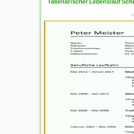
Tabellarischer Lebenslauf Schü
C