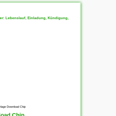
ter: Lebenslauf, Einladung, Kündigung,
rlage Download Chip
load Chip