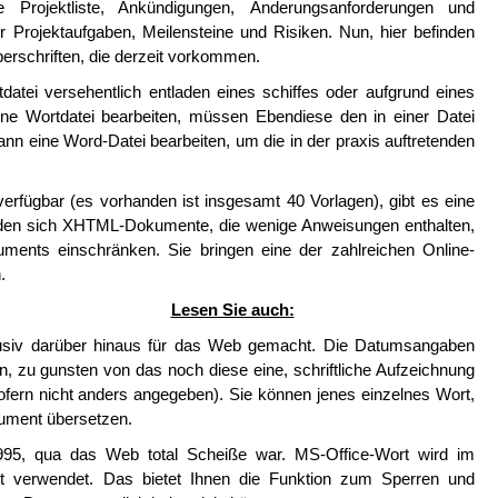
 Projektliste, Ankündigungen, Änderungsanforderungen und
r Projektaufgaben, Meilensteine und Risiken. Nun, hier befinden
Überschriften, die derzeit vorkommen.
atei versehentlich entladen eines schiffes oder aufgrund eines
ine Wortdatei bearbeiten, müssen Ebendiese den in einer Datei
nn eine Word-Datei bearbeiten, um die in der praxis auftretenden
verfügbar (es vorhanden ist insgesamt 40 Vorlagen), gibt es eine
nden sich XHTML-Dokumente, die wenige Anweisungen enthalten,
uments einschränken. Sie bringen eine der zahlreichen Online-
.
Lesen Sie auch:
klusiv darüber hinaus für das Web gemacht. Die Datumsangaben
, zu gunsten von das noch diese eine, schriftliche Aufzeichnung
sofern nicht anders angegeben). Sie können jenes einzelnes Wort,
kument übersetzen.
1995, qua das Web total Scheiße war. MS-Office-Wort wird im
t verwendet. Das bietet Ihnen die Funktion zum Sperren und