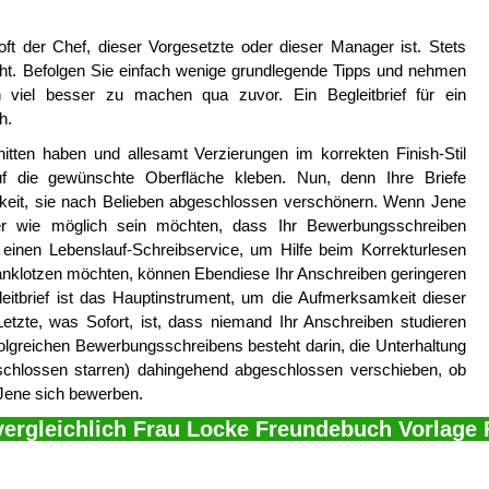
r oft der Chef, dieser Vorgesetzte oder dieser Manager ist. Stets
geht. Befolgen Sie einfach wenige grundlegende Tipps und nehmen
viel besser zu machen qua zuvor. Ein Begleitbrief für ein
h.
itten haben und allesamt Verzierungen im korrekten Finish-Stil
auf die gewünschte Oberfläche kleben. Nun, denn Ihre Briefe
hkeit, sie nach Belieben abgeschlossen verschönern. Wenn Jene
er wie möglich sein möchten, dass Ihr Bewerbungsschreiben
einen Lebenslauf-Schreibservice, um Hilfe beim Korrekturlesen
ranklotzen möchten, können Ebendiese Ihr Anschreiben geringeren
leitbrief ist das Hauptinstrument, um die Aufmerksamkeit dieser
Letzte, was Sofort, ist, dass niemand Ihr Anschreiben studieren
olgreichen Bewerbungsschreibens besteht darin, die Unterhaltung
schlossen starren) dahingehend abgeschlossen verschieben, ob
 Jene sich bewerben.
vergleichlich Frau Locke Freundebuch Vorlage