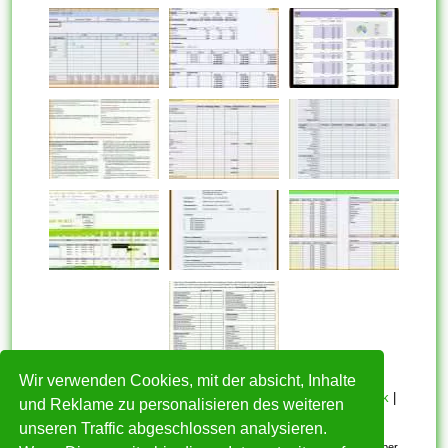
Wir verwenden Cookies, mit der absicht, Inhalte
HOME
|
Über mich
|
Datenschutzerklärung
|
Cookie Politik
|
und Reklame zu personalisieren des weiteren
Copyright
|
Nutzungsbedingungen
|
Kontakt
unseren Traffic abgeschlossen analysieren.
Alle eingereichten Inhalte bleiben dem ursprünglichen Copyright-Inhaber