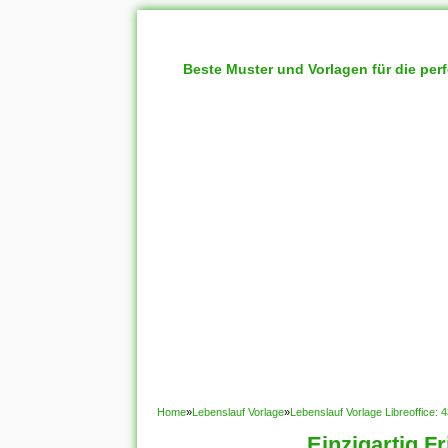
Beste Muster und Vorlagen für die per
Home
»
Lebenslauf Vorlage
»
Lebenslauf Vorlage Libreoffice:
Einzigartig F