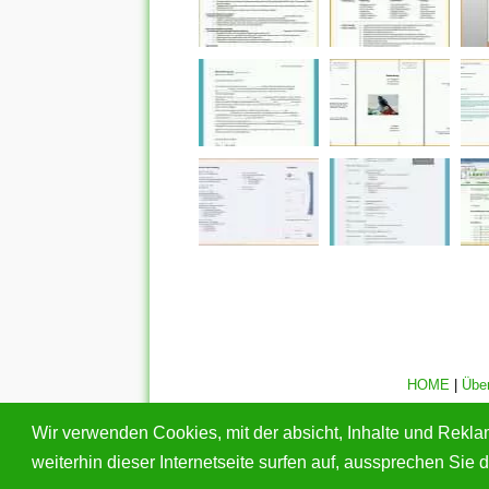
HOME
|
Übe
Alle eingereichten Inhalte bleiben dem ursprünglichen Copy
Wir verwenden Cookies, mit der absicht, Inhalte und Rekl
geschützte Bilder gefunden haben, wend
weiterhin dieser Internetseite surfen auf, aussprechen Si