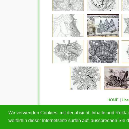
HOME
|
Übe
Alle eingereichten Inhalte bleiben dem ursprünglichen Copy
Wir verwenden Cookies, mit der absicht, Inhalte und Rekl
geschützte Bilder gefunden haben, wend
weiterhin dieser Internetseite surfen auf, aussprechen Si