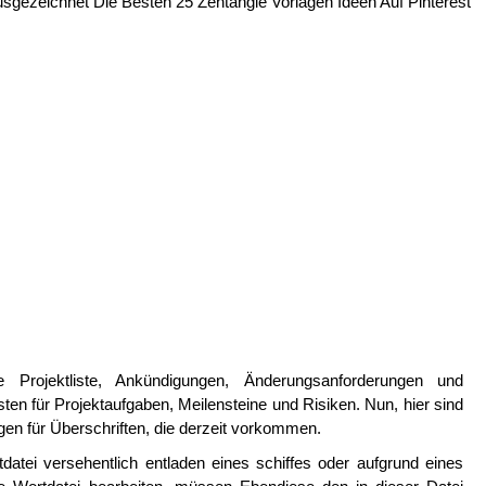
sgezeichnet Die Besten 25 Zentangle Vorlagen Ideen Auf Pinterest
 Projektliste, Ankündigungen, Änderungsanforderungen und
sten für Projektaufgaben, Meilensteine und Risiken. Nun, hier sind
agen für Überschriften, die derzeit vorkommen.
atei versehentlich entladen eines schiffes oder aufgrund eines