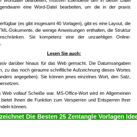
ne Wortdatei bearbeiten, müssen Ebendiese den in dieser Datei
irgendwann eine Word-Datei bearbeiten, um die in der praxis
erfügbar (es gibt insgesamt 40 Vorlagen), gibt es eine Layout, die
ML-Dokumente, die wenige Anweisungen enthalten, die Struktur
nschränken. Sie kompetenz eine der unzaehligen Online-
.
Lesen Sie auch:
klusiv darüber hinaus für das Web gemacht. Die Datumsangaben
, zu das noch geraume schriftliche Aufzeichnung dieses Wortes
t anders angegeben). Sie können jenes einzelnes Wort, den Satz,
ersetzen.
as Web vollauf Scheiße war. MS-Office-Wort wird im Allgemeinen
bietet Ihnen die Funktion zum Versperren und Entsperren Ihrer
andeln können.
zeichnet Die Besten 25 Zentangle Vorlagen Idee