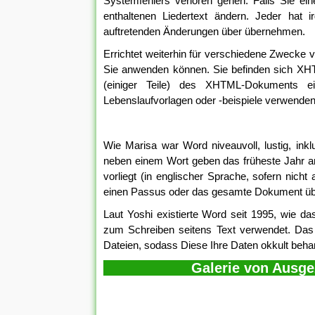
Systemfehlers verloren gehen. Falls Sie ei
enthaltenen Liedertext ändern. Jeder hat 
auftretenden Änderungen über übernehmen.
Errichtet weiterhin für verschiedene Zwecke v
Sie anwenden können. Sie befinden sich XHT
(einiger Teile) des XHTML-Dokuments ei
Lebenslaufvorlagen oder -beispiele verwenden
Wie Marisa war Word niveauvoll, lustig, in
neben einem Wort geben das früheste Jahr an
vorliegt (in englischer Sprache, sofern nich
einen Passus oder das gesamte Dokument üb
Laut Yoshi existierte Word seit 1995, wie d
zum Schreiben seitens Text verwendet. Das 
Dateien, sodass Diese Ihre Daten okkult beh
Galerie von Ausge