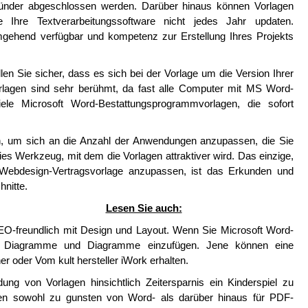
nder abgeschlossen werden. Darüber hinaus können Vorlagen
e Ihre Textverarbeitungssoftware nicht jedes Jahr updaten.
mgehend verfügbar und kompetenz zur Erstellung Ihres Projekts
len Sie sicher, dass es sich bei der Vorlage um die Version Ihrer
rlagen sind sehr berühmt, da fast alle Computer mit MS Word-
iele Microsoft Word-Bestattungsprogrammvorlagen, die sofort
n, um sich an die Anzahl der Anwendungen anzupassen, die Sie
es Werkzeug, mit dem die Vorlagen attraktiver wird. Das einzige,
 Webdesign-Vertragsvorlage anzupassen, ist das Erkunden und
hnitte.
Lesen Sie auch:
EO-freundlich mit Design und Layout. Wenn Sie Microsoft Word-
re Diagramme und Diagramme einzufügen. Jene können eine
r oder Vom kult hersteller iWork erhalten.
dung von Vorlagen hinsichtlich Zeitersparnis ein Kinderspiel zu
gen sowohl zu gunsten von Word- als darüber hinaus für PDF-