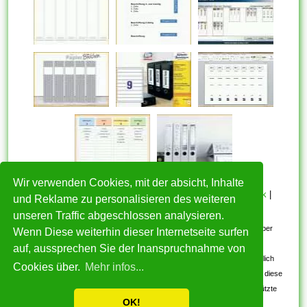
Wir verwenden Cookies, mit der absicht, Inhalte
HOME
|
Über mich
|
Datenschutzerklärung
|
Cookie Politik
|
und Reklame zu personalisieren des weiteren
Copyright
|
Nutzungsbedingungen
|
Kontakt
unseren Traffic abgeschlossen analysieren.
Alle eingereichten Inhalte bleiben dem ursprünglichen Copyright-Inhaber
Wenn Diese weiterhin dieser Internetseite surfen
urheberrechtlich geschützt. Bitte beachten Sie: Bilder sind für den
auf, aussprechen Sie der Inanspruchnahme von
persönlichen, nicht-kommerziellen Gebrauch. Wenn Sie urheberrechtlich
Cookies über.
Mehr infos...
geschützte Bilder gefunden haben, wenden Sie sich an uns. Wir werden diese
umgehend entfernen. Wir beabsichtigen nicht, urheberrechtlich geschützte
OK!
Bilder anzuzeigen.