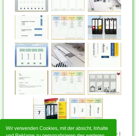
Wir verwenden Cookies, mit der absicht, Inhalte
HOME
|
Über mich
|
Datenschutzerklärung
|
Cookie Politik
|
und Reklame zu personalisieren des weiteren