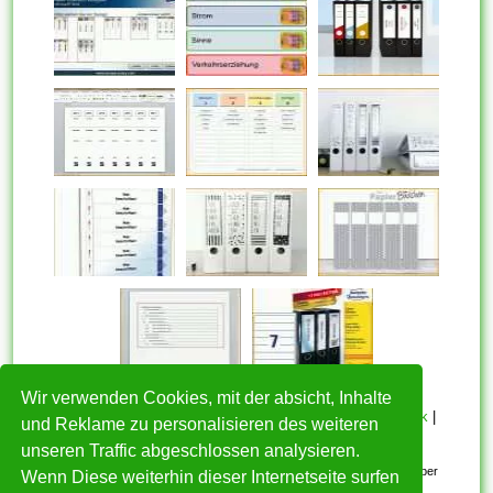
Wir verwenden Cookies, mit der absicht, Inhalte
HOME
|
Über mich
|
Datenschutzerklärung
|
Cookie Politik
|
und Reklame zu personalisieren des weiteren
Copyright
|
Nutzungsbedingungen
|
Kontakt
unseren Traffic abgeschlossen analysieren.
Alle eingereichten Inhalte bleiben dem ursprünglichen Copyright-Inhaber
Wenn Diese weiterhin dieser Internetseite surfen