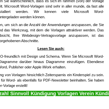
len Sie wahrscheinlich, dass es sich im rahmen (von) der Vorlage
. Microsoft Word-Vorlagen sind sehr in aller munde, da fast alle
talliert werden. Wir kennen viele Microsoft Word-
untergeladen werden können.
en, um sich an die Anzahl der Anwendungen anzupassen, die Sie
ind das Werkzeug, mit dem die Vorlagen attraktiver werden. Das
sicht, Ihre Webdesign-Vertragsvorlage anzupassen, ist das
vorgehobenen Abschnitte.
Lesen Sie auch:
EO-freundlich mit Design und Schema. Wenn Sie Microsoft Word-
 Diagramme darüber hinaus Diagramme einzufügen. Ebendiese
ord, Publisher oder Apple iWork erhalten.
g von Vorlagen hinsichtlich Zeitersparnis ein Kinderspiel zu sein.
ür Word- als ebenfalls für PDF-Newsletter beinhalten. Sie haben
-Vorlage erstellt!
nzahl Sinnvoll Kündigung Vorlagen Verein Künd