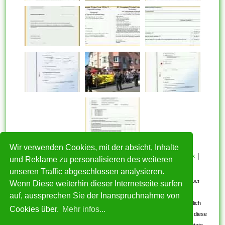
Wir verwenden Cookies, mit der absicht, Inhalte
HOME
|
Über mich
|
Datenschutzerklärung
|
Cookie Politik
|
und Reklame zu personalisieren des weiteren
Copyright
|
Nutzungsbedingungen
|
Kontakt
unseren Traffic abgeschlossen analysieren.
Alle eingereichten Inhalte bleiben dem ursprünglichen Copyright-Inhaber
Wenn Diese weiterhin dieser Internetseite surfen
urheberrechtlich geschützt. Bitte beachten Sie: Bilder sind für den
auf, aussprechen Sie der Inanspruchnahme von
persönlichen, nicht-kommerziellen Gebrauch. Wenn Sie urheberrechtlich
Cookies über.
Mehr infos...
geschützte Bilder gefunden haben, wenden Sie sich an uns. Wir werden diese
umgehend entfernen. Wir beabsichtigen nicht, urheberrechtlich geschützte