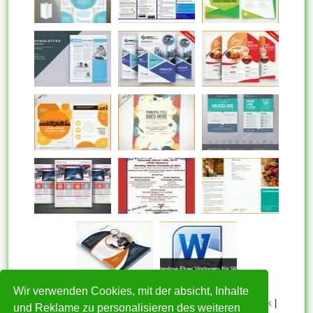
Wir verwenden Cookies, mit der absicht, Inhalte
HOME
|
Über mich
|
Datenschutzerklärung
|
Cookie Politik
|
und Reklame zu personalisieren des weiteren